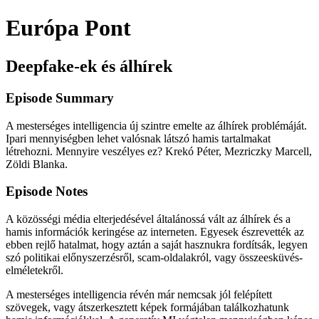
Európa Pont
Deepfake-ek és álhírek
Episode Summary
A mesterséges intelligencia új szintre emelte az álhírek problémáját.
Ipari mennyiségben lehet valósnak látszó hamis tartalmakat
létrehozni. Mennyire veszélyes ez? Krekó Péter, Mezriczky Marcell,
Zöldi Blanka.
Episode Notes
A közösségi média elterjedésével általánossá vált az álhírek és a
hamis információk keringése az interneten. Egyesek észrevették az
ebben rejlő hatalmat, hogy aztán a saját hasznukra fordítsák, legyen
szó politikai előnyszerzésről, scam-oldalakról, vagy összeesküvés-
elméletekről.
A mesterséges intelligencia révén már nemcsak jól felépített
szövegek, vagy átszerkesztett képek formájában találkozhatunk