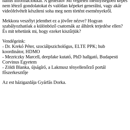
hamis információkkal. A generatív MI végtelen mennyiségben képes
nem létező gondolatokat és valótlan képeket generálni, vagy akár
videófelvételt készíteni soha meg nem történt eseményekről.
Mekkora veszélyt jelenthet ez a jövőre nézve? Hogyan
szabályozhatóak a különböző csatornák az álhírek terjedése ellen?
És mit tehetünk mi, hogy ezeket kiszűrjük?
Vendégeink:
- Dr. Krekó Péter, szociálpszichológus, ELTE PPK; hub
koordinátor, HDMO
- Mezriczky Marcell, deepfake kutató, PhD hallgató, Budapesti
Corvinus Egyetem
- Zöldi Blanka, újságíró, a Lakmusz tényellenőrző portál
főszerkesztője
Az est házigazdája Gyárfás Dorka.